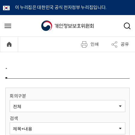
이 누리집은 대한민국 공식 전자정부 누리집입니다.
개
메
검
뉴
색
인
열
인쇄
공유
기
정
보
-
보
호
회의구분
위
검색
원