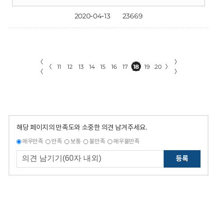
2020-04-13
23669
〈
〉
〈
11
12
13
14
15
16
17
18
19
20
〉
〈
〉
해당 페이지의 만족도와 소중한 의견 남겨주세요.
매우만족
만족
보통
불만족
매우불만족
등록