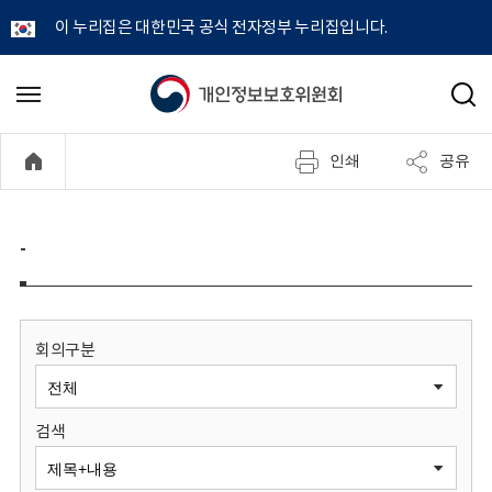
이 누리집은 대한민국 공식 전자정부 누리집입니다.
개
메
검
뉴
색
인
열
인쇄
공유
기
정
보
-
보
호
회의구분
위
검색
원