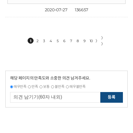
2020-07-27
136657
〉
1
2
3
4
5
6
7
8
9
10
〉
〉
해당 페이지의 만족도와 소중한 의견 남겨주세요.
매우만족
만족
보통
불만족
매우불만족
등록