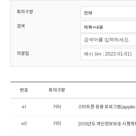
회
회의구분
검색
의결일
번호
회의구분
41
기타
스마트폰 응용 프로그램(applic
40
기타
2015년도 개인정보보호 시행계획