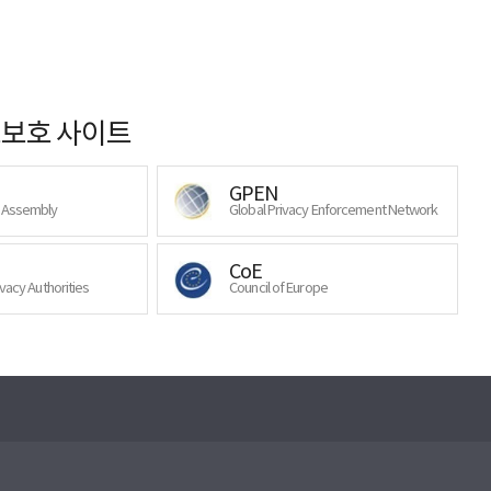
보호 사이트
GPEN
y Assembly
Global Privacy Enforcement Network
CoE
ivacy Authorities
Council of Europe