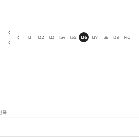
〈
〈
131
132
133
134
135
136
137
138
139
140
〈
만족