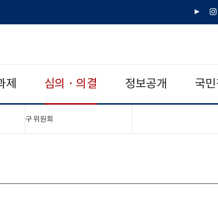
유
인
튜
스
브
타
그
램
과제
심의 · 의결
정보공개
국민
"접기,펼치기"
구 위원회