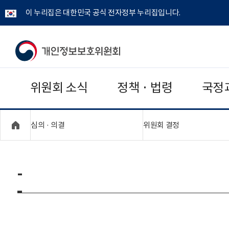
이 누리집은 대한민국 공식 전자정부 누리집입니다.
개
인
위원회 소식
정책 · 법령
국정
정
보
"접기,펼치기"
"접기,펼치기"
심의 · 의결
위원회 결정
보
호
-
위
원