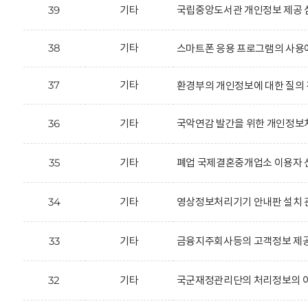
39
기타
국립중앙도서관 개인정보 제공 
38
기타
스마트폰 응용 프로그램의 사용
37
기타
환경부의 개인정보에 대한 질의 
36
기타
국악연감 발간을 위한 개인정보처
35
기타
폐업 국제결혼중개업소 이용자 신
34
기타
영상정보처리기기 안내판 설치 
33
기타
금융지주회사등의 고객정보 제공
32
기타
국군재정관리단의 처리정보의 이