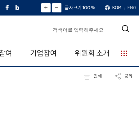
페
네
X
확
글자크기 100
%
KOR
ENG
언
화
화
이
이
(
대
어
면
면
스
버
트
수
확
축
북
블
위
대
통
소
치
검
로
터
합
색
그
)
검
색
참여
기업참여
위원회 소개
누
리
집
인쇄
공유
안
내