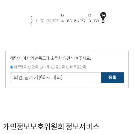
13
13
14
〈
〈
131
132
133
4
135
136
137
8
139
0
〈
해당 페이지의 만족도와 소중한 의견 남겨주세요.
매우만족
만족
보통
불만족
매우불만족
등록
개인정보보호위원회 정보서비스