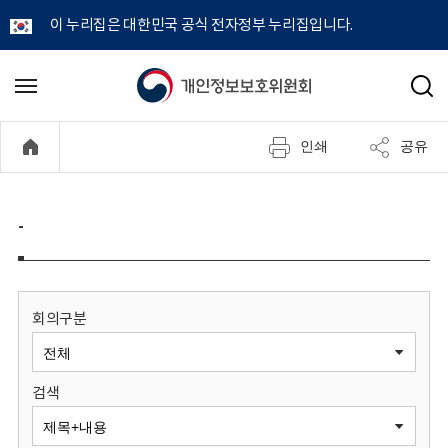
이 누리집은 대한민국 공식 전자정부 누리집입니다.
개
메
검
뉴
색
인
열
인쇄
공유
기
정
보
-
보
호
회의구분
위
검색
원