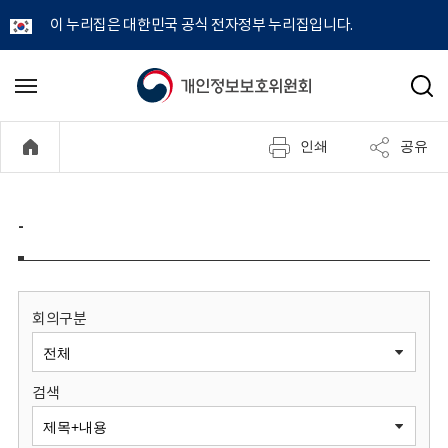
이 누리집은 대한민국 공식 전자정부 누리집입니다.
개
메
검
뉴
색
인
열
인쇄
공유
기
정
보
-
보
호
회의구분
위
검색
원