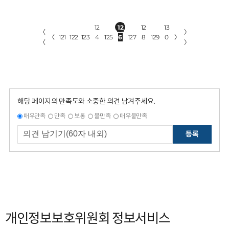
12
12
12
13
〈
〉
〈
121
122
123
4
125
6
127
8
129
0
〉
〈
〉
해당 페이지의 만족도와 소중한 의견 남겨주세요.
매우만족
만족
보통
불만족
매우불만족
등록
개인정보보호위원회 정보서비스