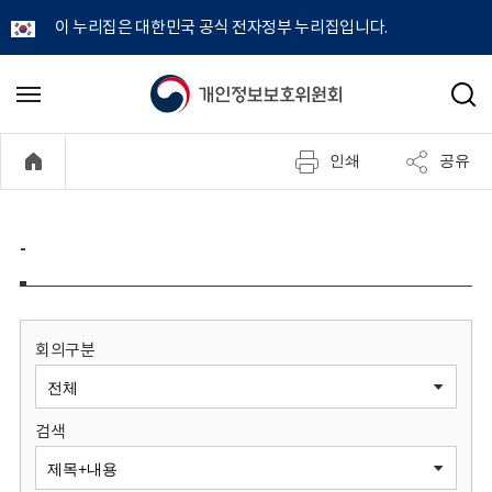
이 누리집은 대한민국 공식 전자정부 누리집입니다.
개
메
검
뉴
색
인
열
인쇄
공유
기
정
보
-
보
호
회의구분
위
검색
원