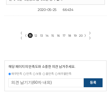
2020-05-25
66434
〈
〉
〈
11
12
13
14
15
16
17
18
19
20
〉
〈
〉
해당 페이지의 만족도와 소중한 의견 남겨주세요.
매우만족
만족
보통
불만족
매우불만족
등록