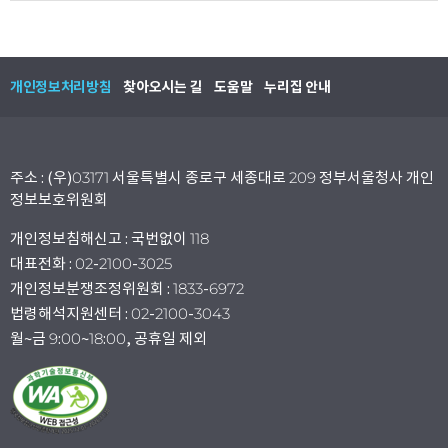
개인정보처리방침
찾아오시는 길
도움말
누리집 안내
주소 : (우)03171 서울특별시 종로구 세종대로 209 정부서울청사 개인
정보보호위원회
개인정보침해신고 : 국번없이 118
대표전화 : 02-2100-3025
개인정보분쟁조정위원회 : 1833-6972
법령해석지원센터 : 02-2100-3043
월~금 9:00~18:00, 공휴일 제외