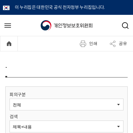
이 누리집은 대한민국 공식 전자정부 누리집입니다.
개
메
검
뉴
색
인
열
인쇄
공유
기
정
보
-
보
호
회의구분
위
검색
원