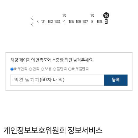
13
13
14
〈
〈
131
132
133
4
135
136
137
8
139
0
〈
해당 페이지의 만족도와 소중한 의견 남겨주세요.
매우만족
만족
보통
불만족
매우불만족
등록
개인정보보호위원회 정보서비스