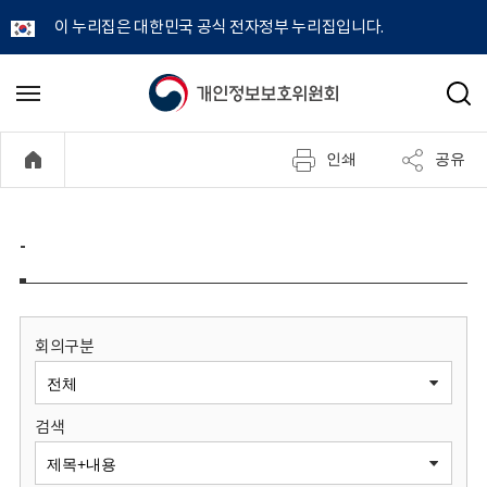
이 누리집은 대한민국 공식 전자정부 누리집입니다.
개
메
검
뉴
색
인
열
인쇄
공유
기
정
보
-
보
호
회의구분
위
검색
원