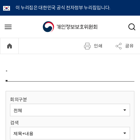
이 누리집은 대한민국 공식 전자정부 누리집입니다.
개
메
검
뉴
색
인
열
인쇄
공유
기
정
보
-
보
호
회의구분
위
검색
원