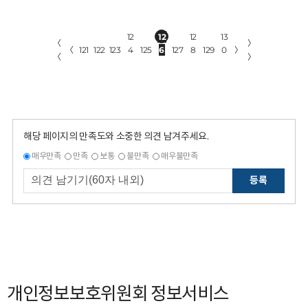
12
12
12
13
〈
〉
〈
121
122
123
4
125
6
127
8
129
0
〉
〈
〉
해당 페이지의 만족도와 소중한 의견 남겨주세요.
매우만족
만족
보통
불만족
매우불만족
등록
개인정보보호위원회 정보서비스