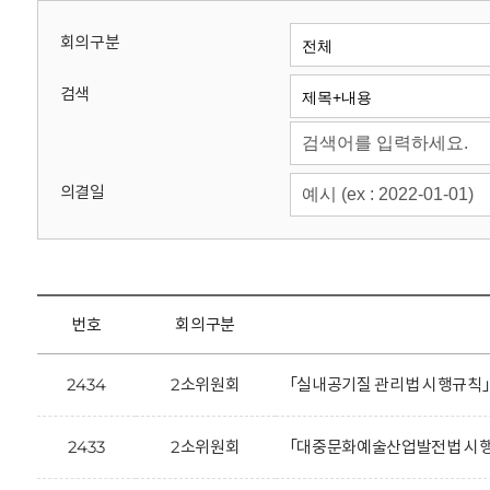
회
회의구분
검색
의결일
번호
회의구분
2434
2소위원회
「실내공기질 관리법 시행규칙」
2433
2소위원회
「대중문화예술산업발전법 시행규