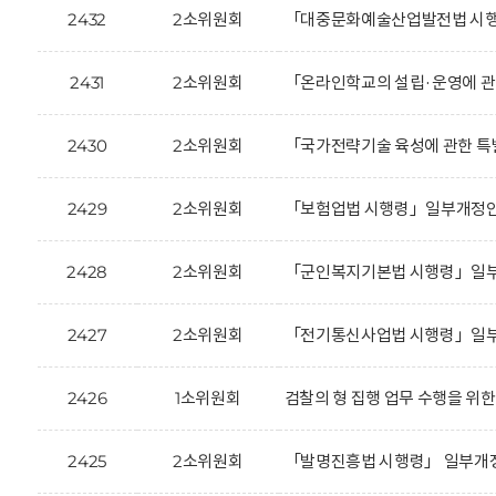
2432
2소위원회
「대중문화예술산업발전법 시행령
2431
2소위원회
「온라인학교의 설립·운영에 관
2430
2소위원회
「국가전략기술 육성에 관한 특
2429
2소위원회
「보험업법 시행령」일부개정안에
2428
2소위원회
「군인복지기본법 시행령」일부개
2427
2소위원회
「전기통신사업법 시행령」일부개
2426
1소위원회
검찰의 형 집행 업무 수행을 위한
2425
2소위원회
「발명진흥법 시행령」 일부개정