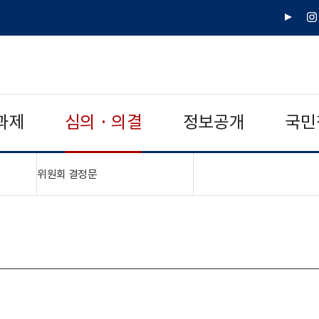
유
인
튜
스
브
타
그
램
과제
심의 · 의결
정보공개
국민
"접기,펼치기"
위원회 결정문