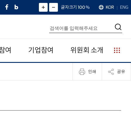
페
네
X
확
글자크기 100
%
KOR
ENG
언
화
화
이
이
(
대
어
면
면
스
버
트
수
확
축
북
블
위
대
통
소
치
검
로
터
합
색
그
)
검
색
참여
기업참여
위원회 소개
누
리
집
인쇄
공유
안
내