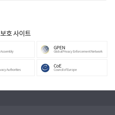
보호 사이트
GPEN
y Assembly
Global Privacy Enforcement Network
CoE
ivacy Authorities
Council of Europe