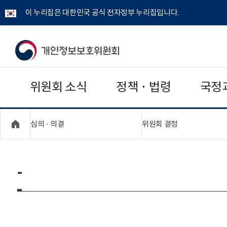
이 누리집은 대한민국 공식 전자정부 누리집입니다.
개
인
위원회 소식
정책 · 법령
국정
정
보
"접기,펼치기"
"접기,펼치기"
심의 · 의결
위원회 결정
보
호
-
위
원