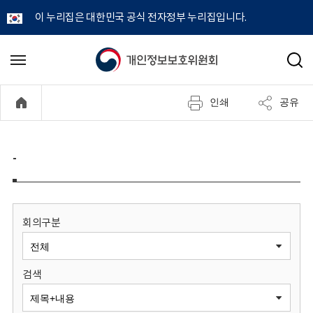
이 누리집은 대한민국 공식 전자정부 누리집입니다.
개
메
검
뉴
색
인
열
인쇄
공유
기
정
보
-
보
호
회의구분
위
검색
원