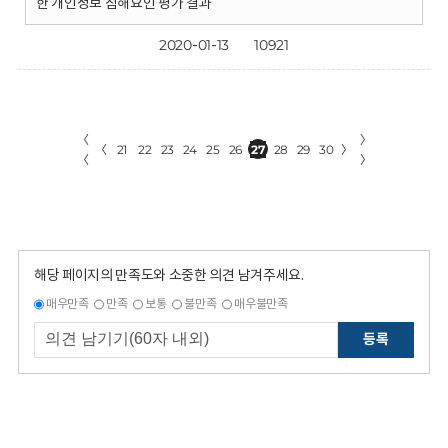
한 개인정보 침해요인 평가 결과
2020-01-13
10921
〈
〉
〈
21
22
23
24
25
26
27
28
29
30
〉
〈
〉
해당 페이지의 만족도와 소중한 의견 남겨주세요.
매우만족
만족
보통
불만족
매우불만족
등록