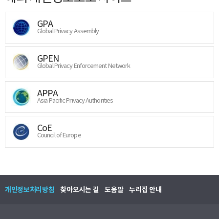
GPA
Global Privacy Assembly
GPEN
Global Privacy Enforcement Network
APPA
Asia Pacific Privacy Authorities
CoE
Council of Europe
개인정보처리방침
찾아오시는 길
도움말
누리집 안내