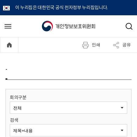
이 누리집은 대한민국 공식 전자정부 누리집입니다.
개
메
검
뉴
색
인
열
인쇄
공유
기
정
보
-
보
호
회의구분
위
검색
원