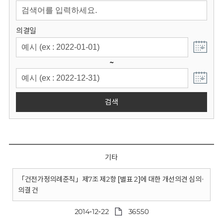
회
의결일
~
검색
기타
「건전가정의례준칙」제7조 제2항 [별표 2]에 대한 개선의견 심의·
의결 건
2014-12-22
36550