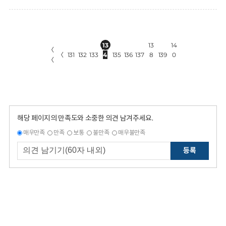
13
13
14
〈
〈
131
132
133
4
135
136
137
8
139
0
〈
해당 페이지의 만족도와 소중한 의견 남겨주세요.
매우만족
만족
보통
불만족
매우불만족
등록