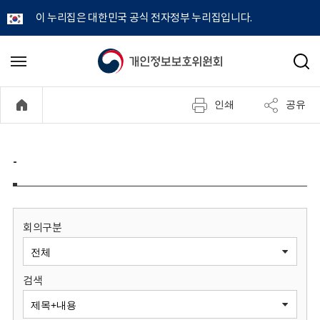
이 누리집은 대한민국 공식 전자정부 누리집입니다.
개
메
검
뉴
색
인
열
인쇄
공유
기
정
보
-
보
호
회의구분
위
검색
원