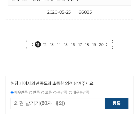
2020-05-25
66885
〈
〉
〈
11
12
13
14
15
16
17
18
19
20
〉
〈
〉
해당 페이지의 만족도와 소중한 의견 남겨주세요.
매우만족
만족
보통
불만족
매우불만족
등록