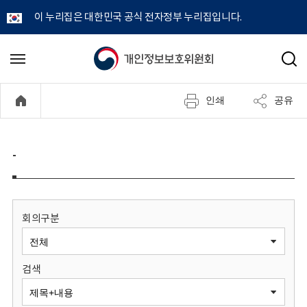
이 누리집은 대한민국 공식 전자정부 누리집입니다.
개
메
검
뉴
색
인
열
인쇄
공유
기
정
보
-
보
호
회의구분
위
검색
원