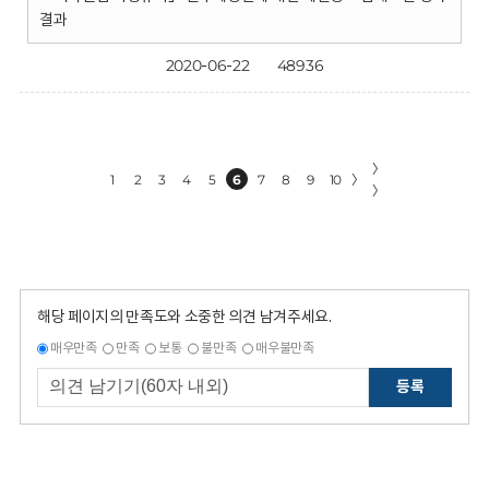
결과
2020-06-22
48936
〉
1
2
3
4
5
6
7
8
9
10
〉
〉
해당 페이지의 만족도와 소중한 의견 남겨주세요.
매우만족
만족
보통
불만족
매우불만족
등록