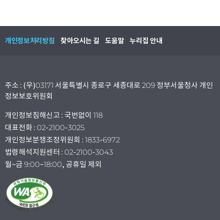
개인정보처리방침
찾아오시는 길
도움말
누리집 안내
주소 : (우)03171 서울특별시 종로구 세종대로 209 정부서울청사 개인
정보보호위원회
개인정보침해신고 : 국번없이 118
대표전화 : 02-2100-3025
개인정보분쟁조정위원회 : 1833-6972
법령해석지원센터 : 02-2100-3043
월~금 9:00~18:00, 공휴일 제외