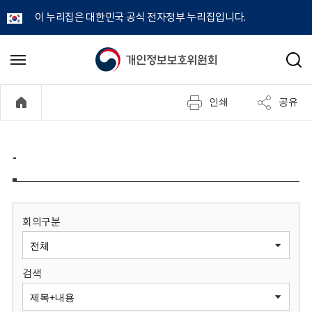
이 누리집은 대한민국 공식 전자정부 누리집입니다.
개
메
검
뉴
색
인
열
인쇄
공유
기
정
보
-
보
호
회의구분
위
검색
원