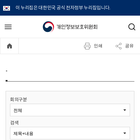
이 누리집은 대한민국 공식 전자정부 누리집입니다.
개
메
검
뉴
색
인
열
인쇄
공유
기
정
보
-
보
호
회의구분
위
검색
원