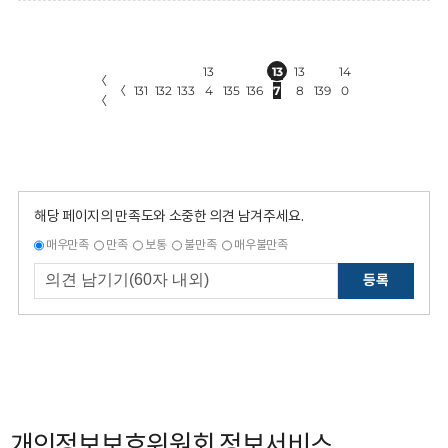
13
13
13
14
〈
〈
131
132
133
4
135
136
7
8
139
0
〈
해당 페이지의 만족도와 소중한 의견 남겨주세요.
매우만족
만족
보통
불만족
매우불만족
등록
개인정보보호위원회 정보서비스