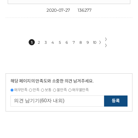
2020-07-27
136277
〉
1
2
3
4
5
6
7
8
9
10
〉
〉
해당 페이지의 만족도와 소중한 의견 남겨주세요.
매우만족
만족
보통
불만족
매우불만족
등록