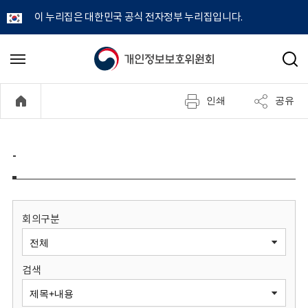
이 누리집은 대한민국 공식 전자정부 누리집입니다.
개
메
검
뉴
색
인
열
인쇄
공유
기
정
보
-
보
호
회의구분
위
검색
원