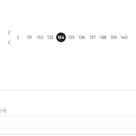
〈
〈
131
132
133
134
135
136
137
138
139
140
〈
만족