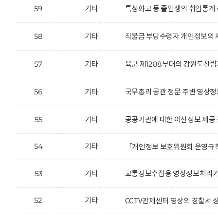
59
기타
특성화고 등 졸업생의 취업통계 
58
기타
직불금 부당수령자 개인정보의 제
57
기타
육군 제1288부대의 강원도산림
56
기타
국무총리 공관 정문 주변 영상정
55
기타
공공기관에 대한 어선정보 제공 
54
기타
「개인정보 보호위원회 운영규
53
기타
교통정보수집용 영상정보처리기기
52
기타
CCTV관제센터 영상의 경찰서 