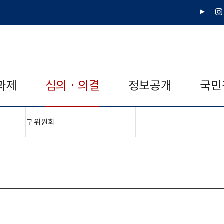
유
인
튜
스
브
타
그
램
과제
심의 · 의결
정보공개
국민
"접기,펼치기"
구 위원회