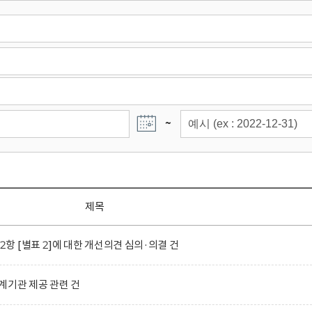
~
제목
 [별표 2]에 대한 개선의견 심의·의결 건
계기관 제공 관련 건