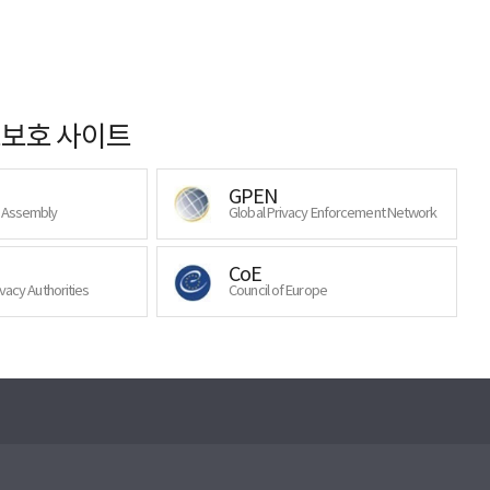
보호 사이트
GPEN
y Assembly
Global Privacy Enforcement Network
CoE
ivacy Authorities
Council of Europe