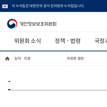
이 누리집은 대한민국 공식 전자정부 누리집입니다.
개
인
위원회 소식
정책 · 법령
국정
정
보
"접기,펼치기"
"접기,펼치기"
심의 · 의결
위원회 결정
보
호
-
위
원