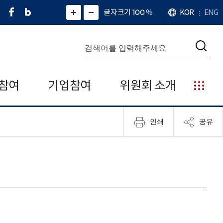
페
네
X
확
글자크기 100
%
KOR
ENG
언
화
화
이
이
(
대
어
면
면
스
버
트
수
확
축
북
블
위
대
통
소
치
검
로
터
합
색
그
)
검
색
참여
기업참여
위원회 소개
누
리
집
인쇄
공유
안
내