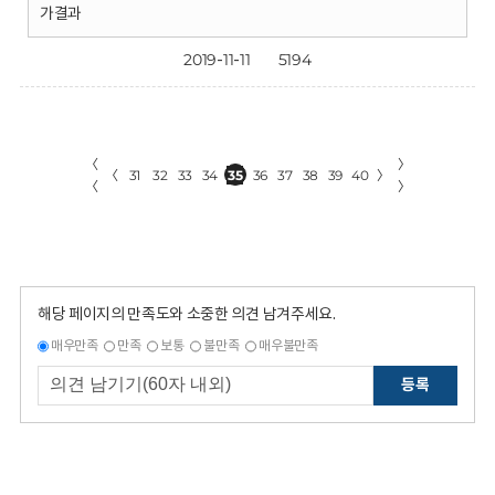
가결과
2019-11-11
5194
〈
〉
〈
31
32
33
34
35
36
37
38
39
40
〉
〈
〉
해당 페이지의 만족도와 소중한 의견 남겨주세요.
매우만족
만족
보통
불만족
매우불만족
등록