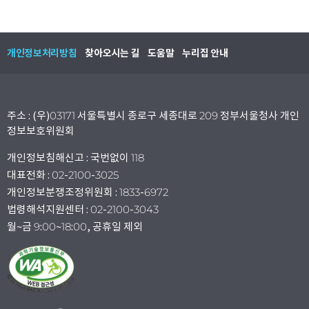
개인정보처리방침
찾아오시는 길
도움말
누리집 안내
주소 : (우)03171 서울특별시 종로구 세종대로 209 정부서울청사 개인
정보보호위원회
개인정보침해신고 : 국번없이 118
대표전화 : 02-2100-3025
개인정보분쟁조정위원회 : 1833-6972
법령해석지원센터 : 02-2100-3043
월~금 9:00~18:00, 공휴일 제외