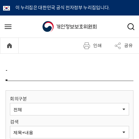
이 누리집은 대한민국 공식 전자정부 누리집입니다.
개
메
검
뉴
색
인
열
인쇄
공유
기
정
보
-
보
호
회의구분
위
검색
원