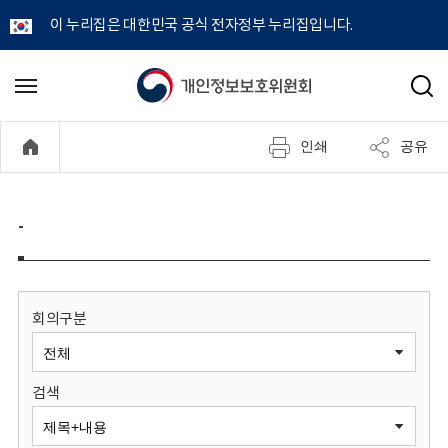
이 누리집은 대한민국 공식 전자정부 누리집입니다.
개
메
검
뉴
색
인
열
인쇄
공유
기
정
보
-
보
호
회의구분
위
검색
원