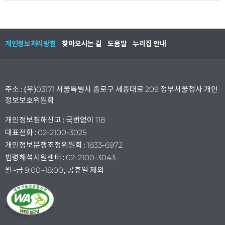
개인정보처리방침
찾아오시는 길
도움말
누리집 안내
주소 : (우)03171 서울특별시 종로구 세종대로 209 정부서울청사 개인
정보보호위원회
개인정보침해신고 : 국번없이 118
대표전화 : 02-2100-3025
개인정보분쟁조정위원회 : 1833-6972
법령해석지원센터 : 02-2100-3043
월~금 9:00~18:00, 공휴일 제외