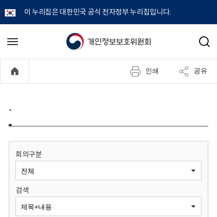
이 누리집은 대한민국 공식 전자정부 누리집입니다.
개
메
검
뉴
색
인
열
인쇄
공유
기
정
보
-
보
호
회의구분
위
검색
원