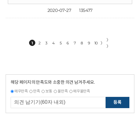
2020-07-27
135477
〉
1
2
3
4
5
6
7
8
9
10
〉
〉
해당 페이지의 만족도와 소중한 의견 남겨주세요.
매우만족
만족
보통
불만족
매우불만족
등록