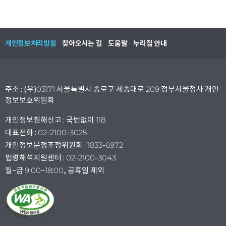
개인정보처리방침
찾아오시는 길
도움말
누리집 안내
주소 : (우)03171 서울특별시 종로구 세종대로 209 정부서울청사 개인
정보보호위원회
개인정보침해신고 : 국번없이 118
대표전화 : 02-2100-3025
개인정보분쟁조정위원회 : 1833-6972
법령해석지원센터 : 02-2100-3043
월~금 9:00~18:00, 공휴일 제외