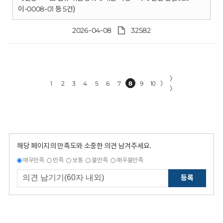
이-0008-01 등 5건)
2026-04-08
32582
〉
1
2
3
4
5
6
7
8
9
10
〉
〉
해당 페이지의 만족도와 소중한 의견 남겨주세요.
매우만족
만족
보통
불만족
매우불만족
등록