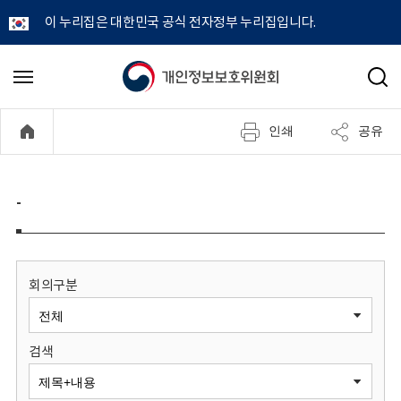
이 누리집은 대한민국 공식 전자정부 누리집입니다.
개
메
검
뉴
색
인
열
인쇄
공유
기
정
보
-
보
호
회의구분
위
검색
원