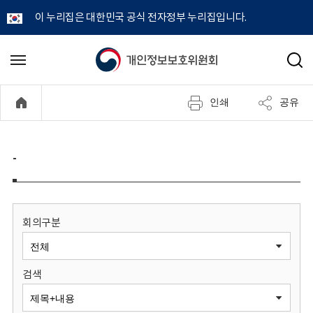
이 누리집은 대한민국 공식 전자정부 누리집입니다.
개
메
검
뉴
색
인
열
인쇄
공유
기
정
보
-
보
호
회의구분
위
검색
원