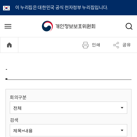
이 누리집은 대한민국 공식 전자정부 누리집입니다.
개
메
검
뉴
색
인
열
인쇄
공유
기
정
보
-
보
호
회의구분
위
검색
원