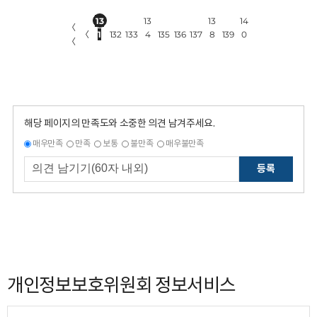
13
13
13
14
〈
〈
1
132
133
4
135
136
137
8
139
0
〈
해당 페이지의 만족도와 소중한 의견 남겨주세요.
매우만족
만족
보통
불만족
매우불만족
등록
개인정보보호위원회 정보서비스