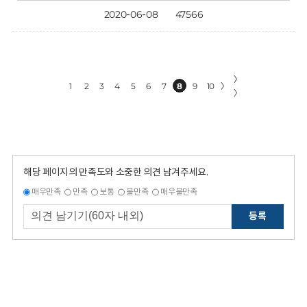
2020-06-08
47566
〉
1
2
3
4
5
6
7
8
9
10
〉
〉
해당 페이지의 만족도와 소중한 의견 남겨주세요.
매우만족
만족
보통
불만족
매우불만족
등록