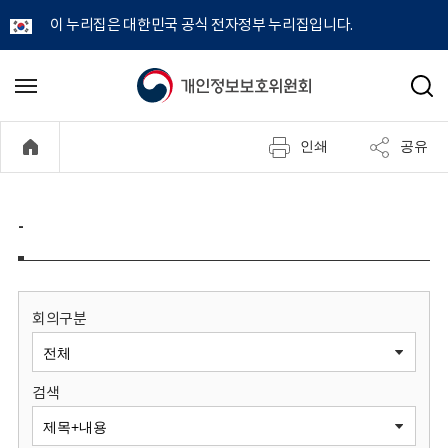
이 누리집은 대한민국 공식 전자정부 누리집입니다.
개
메
검
뉴
색
인
열
인쇄
공유
기
정
보
-
보
호
회의구분
위
검색
원