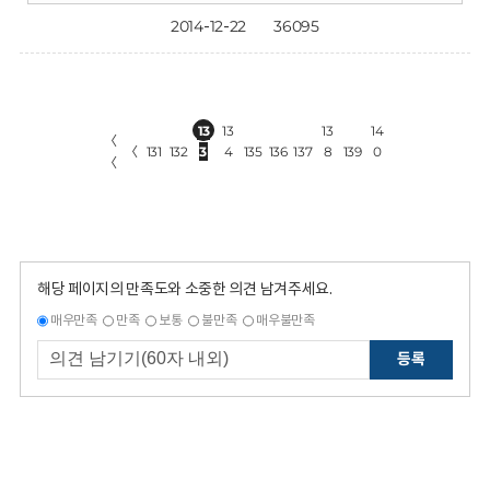
2014-12-22
36095
13
13
13
14
〈
〈
131
132
3
4
135
136
137
8
139
0
〈
해당 페이지의 만족도와 소중한 의견 남겨주세요.
매우만족
만족
보통
불만족
매우불만족
등록