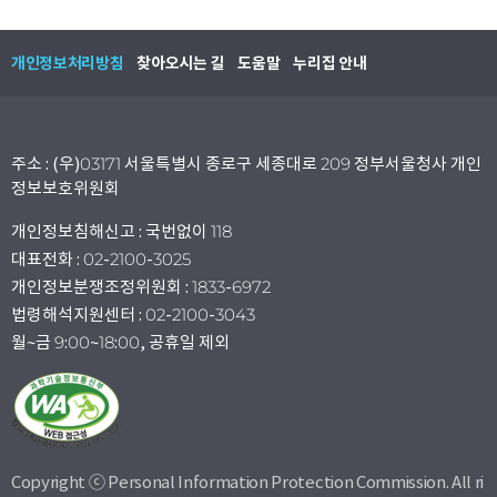
개인정보처리방침
찾아오시는 길
도움말
누리집 안내
주소 : (우)03171 서울특별시 종로구 세종대로 209 정부서울청사 개인
정보보호위원회
개인정보침해신고 : 국번없이 118
대표전화 : 02-2100-3025
개인정보분쟁조정위원회 : 1833-6972
법령해석지원센터 : 02-2100-3043
월~금 9:00~18:00, 공휴일 제외
Copyright ⓒ Personal Information Protection Commission. All ri