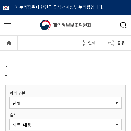
이 누리집은 대한민국 공식 전자정부 누리집입니다.
개
메
검
뉴
색
인
열
인쇄
공유
기
정
보
-
보
호
회의구분
위
검색
원