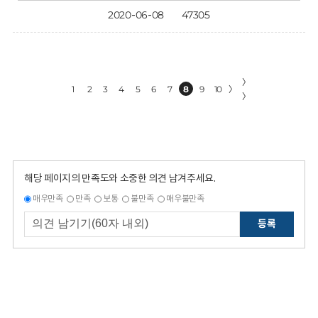
2020-06-08
47305
〉
1
2
3
4
5
6
7
8
9
10
〉
〉
해당 페이지의 만족도와 소중한 의견 남겨주세요.
매우만족
만족
보통
불만족
매우불만족
등록