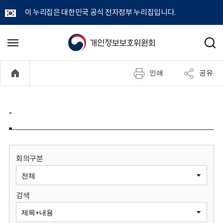
이 누리집은 대한민국 공식 전자정부 누리집입니다.
개
메
검
뉴
색
인
열
인쇄
공유
기
정
보
-
보
호
회의구분
위
검색
원