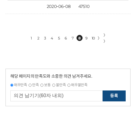
2020-06-08
47510
〉
1
2
3
4
5
6
7
8
9
10
〉
〉
해당 페이지의 만족도와 소중한 의견 남겨주세요.
매우만족
만족
보통
불만족
매우불만족
등록