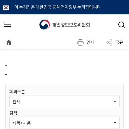
이 누리집은 대한민국 공식 전자정부 누리집입니다.
개
메
검
뉴
색
인
열
인쇄
공유
기
정
보
-
보
호
회의구분
위
검색
원