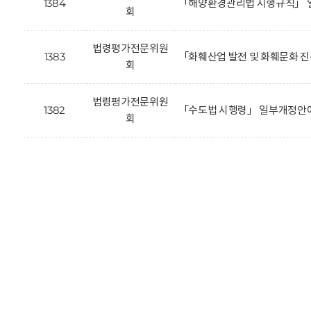
1384
「해양환경관리법 시행규칙」 
회
법령평가전문위원
1383
「화훼산업 발전 및 화훼문화 
회
법령평가전문위원
1382
「수도법 시행령」 일부개정안에
회