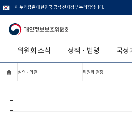
이 누리집은 대한민국 공식 전자정부 누리집입니다.
개
인
위원회 소식
정책 · 법령
국정
정
보
"접기,펼치기"
"접기,펼치기"
심의 · 의결
위원회 결정
보
호
-
위
원