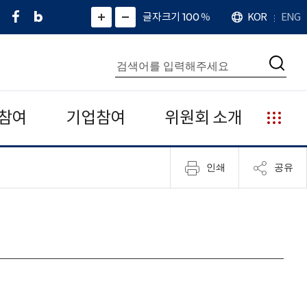
페
네
X
확
글자크기 100
%
KOR
ENG
언
화
화
이
이
(
대
어
면
면
스
버
트
수
확
축
북
블
위
대
통
소
치
검
로
터
합
색
그
)
검
색
참여
기업참여
위원회 소개
누
리
집
인쇄
공유
안
내