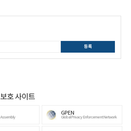
등록
보호 사이트
GPEN
y Assembly
Global Privacy Enforcement Network