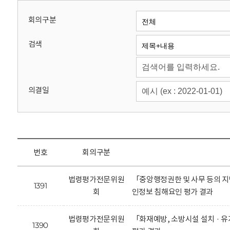
회
회의구분
검색
의결일
번호
회의구분
법령평가전문위원
「중앙행정권한 및 사무 등의 지
1391
회
인정보 침해요인 평가 결과
법령평가전문위원
「화재예방, 소방시설 설치 · 
1390