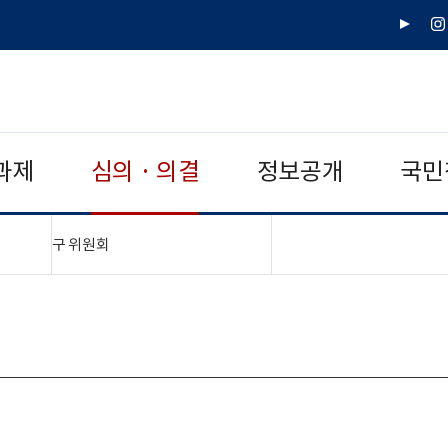
유
인
튜
스
브
타
그
램
과제
심의 · 의결
정보공개
국민
"접기,펼치기"
구 위원회