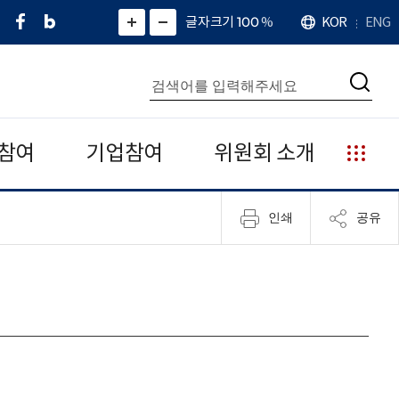
페
네
X
확
글자크기 100
%
KOR
ENG
언
화
화
이
이
(
대
어
면
면
스
버
트
수
확
축
북
블
위
대
통
소
치
검
로
터
합
색
그
)
검
색
참여
기업참여
위원회 소개
누
리
집
인쇄
공유
안
내