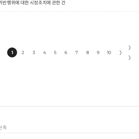
위반행위에 대한 시정조치에 관한 건
〉
1
2
3
4
5
6
7
8
9
10
〉
〉
만족