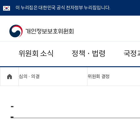
이 누리집은 대한민국 공식 전자정부 누리집입니다.
개
인
위원회 소식
정책 · 법령
국정
정
보
"접기,펼치기"
"접기,펼치기"
심의 · 의결
위원회 결정
보
호
-
위
원