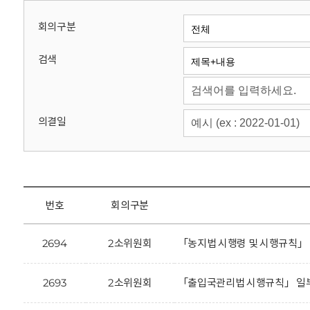
회
회의구분
검색
의결일
번호
회의구분
2694
2소위원회
「농지법 시행령 및 시행규칙」
2693
2소위원회
「출입국관리법 시행규칙」 일부