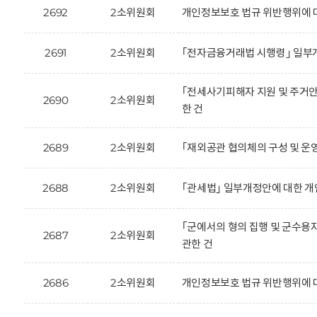
2692
2소위원회
개인정보보호 법규 위반행위에 
2691
2소위원회
｢전자금융거래법 시행령｣ 일부
｢전세사기피해자 지원 및 주거안
2690
2소위원회
한 건
2689
2소위원회
｢재외공관 협의체의 구성 및 운
2688
2소위원회
｢관세법｣ 일부개정안에 대한 개
｢군에서의 형의 집행 및 군수용
2687
2소위원회
관한 건
2686
2소위원회
개인정보보호 법규 위반행위에 대한