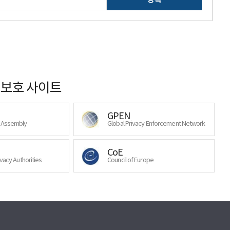
보호 사이트
GPEN
y Assembly
Global Privacy Enforcement Network
CoE
ivacy Authorities
Council of Europe