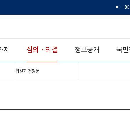
유
인
튜
스
브
타
그
램
과제
심의 · 의결
정보공개
국민
"접기,펼치기"
위원회 결정문