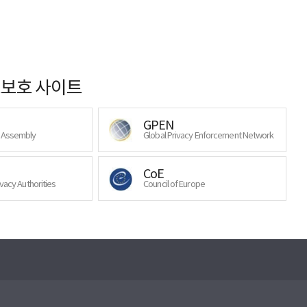
보호 사이트
GPEN
y Assembly
Global Privacy Enforcement Network
CoE
ivacy Authorities
Council of Europe