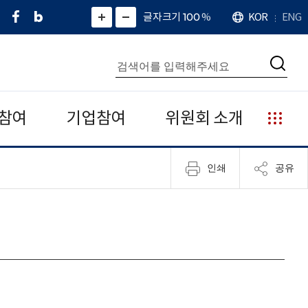
페
네
X
확
글자크기 100
%
KOR
ENG
언
화
화
이
이
(
대
어
면
면
스
버
트
수
확
축
북
블
위
대
통
소
치
검
로
터
합
색
그
)
검
색
참여
기업참여
위원회 소개
누
리
집
인쇄
공유
안
내