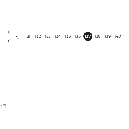
〈
〈
131
132
133
134
135
136
137
138
139
140
〈
만족