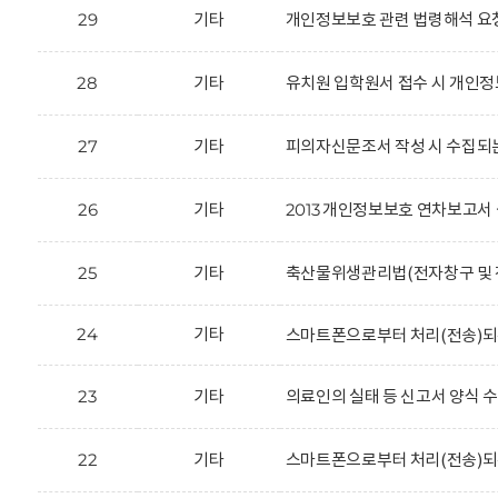
29
기타
개인정보보호 관련 법령해석 요
28
기타
유치원 입학원서 접수 시 개인정
27
기타
피의자신문조서 작성 시 수집되
26
기타
2013 개인정보보호 연차보고서 
25
기타
축산물위생관리법(전자창구 및 전
24
기타
스마트폰으로부터 처리(전송)되
23
기타
의료인의 실태 등 신고서 양식 
22
기타
스마트폰으로부터 처리(전송)되