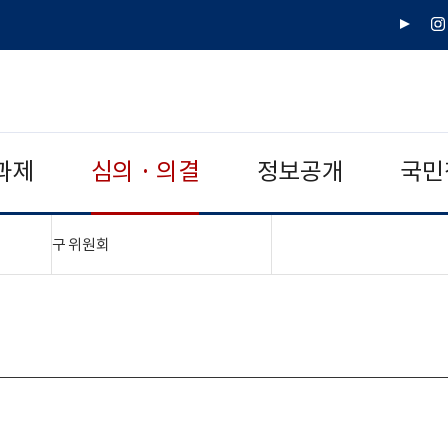
유
인
튜
스
브
타
그
램
과제
심의 · 의결
정보공개
국민
"접기,펼치기"
구 위원회