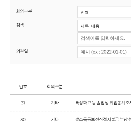
회
회의구분
검색
의결일
번호
회의구분
31
기타
특성화고 등 졸업생 취업통계조사
30
기타
쌀소득등보전직접지불금 부당수령