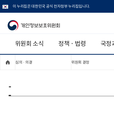
이 누리집은 대한민국 공식 전자정부 누리집입니다.
개
인
위원회 소식
정책 · 법령
국정
정
보
"접기,펼치기"
"접기,펼치기"
심의 · 의결
위원회 결정
보
호
-
위
원