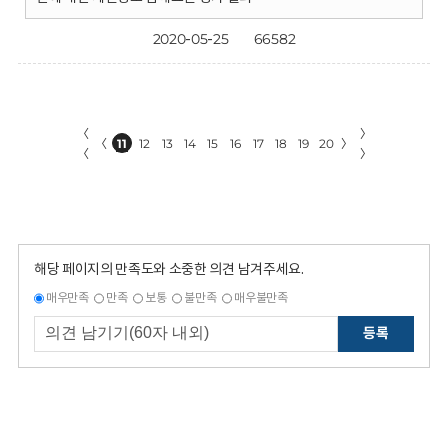
2020-05-25
66582
〈
〉
〈
11
12
13
14
15
16
17
18
19
20
〉
〈
〉
해당 페이지의 만족도와 소중한 의견 남겨주세요.
매우만족
만족
보통
불만족
매우불만족
등록