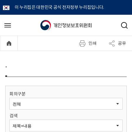
이 누리집은 대한민국 공식 전자정부 누리집입니다.
개
메
검
뉴
색
인
열
인쇄
공유
기
정
보
-
보
호
회의구분
위
검색
원