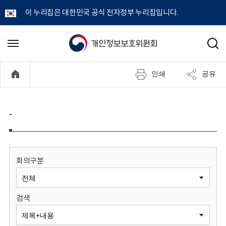
이 누리집은 대한민국 공식 전자정부 누리집입니다.
개
메
검
뉴
색
인
열
인쇄
공유
기
정
보
-
보
호
회의구분
위
검색
원