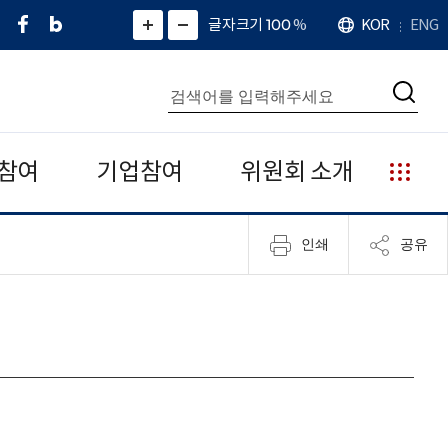
페
네
X
확
글자크기 100
%
KOR
ENG
언
화
화
이
이
(
대
어
면
면
스
버
트
수
확
축
북
블
위
대
통
소
치
검
로
터
합
색
그
)
검
색
참여
기업참여
위원회 소개
누
리
집
인쇄
공유
안
내