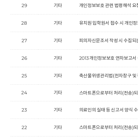
29
기타
개인정보보호 관련 법령해석 요
28
기타
유치원 입학원서 접수 시 개인정
27
기타
피의자신문조서 작성 시 수집되
26
기타
2013 개인정보보호 연차보고서 
25
기타
축산물위생관리법(전자창구 및 전
24
기타
스마트폰으로부터 처리(전송)되
23
기타
의료인의 실태 등 신고서 양식 
22
기타
스마트폰으로부터 처리(전송)되