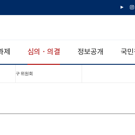
유
인
튜
스
브
타
그
램
과제
심의 · 의결
정보공개
국민
"접기,펼치기"
구 위원회