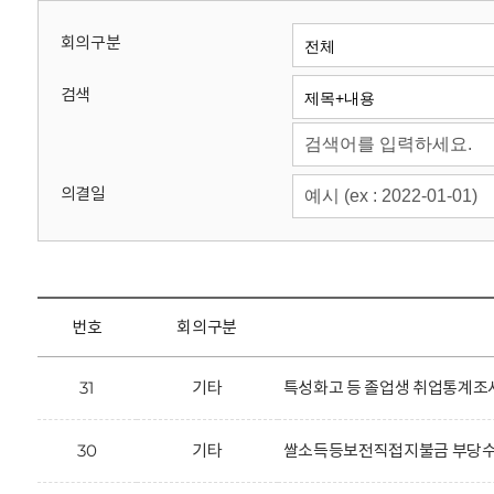
회
회의구분
검색
의결일
번호
회의구분
31
기타
특성화고 등 졸업생 취업통계조사
30
기타
쌀소득등보전직접지불금 부당수령