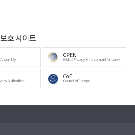
보호 사이트
GPEN
y Assembly
Global Privacy Enforcement Network
CoE
ivacy Authorities
Council of Europe