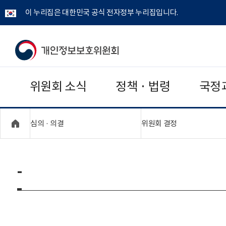
이 누리집은 대한민국 공식 전자정부 누리집입니다.
개
인
위원회 소식
정책 · 법령
국정
정
보
"접기,펼치기"
"접기,펼치기"
심의 · 의결
위원회 결정
보
호
-
위
원