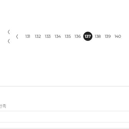
〈
〈
131
132
133
134
135
136
137
138
139
140
〈
만족