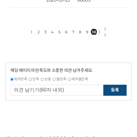
2020-05-25
68003
〉
1
2
3
4
5
6
7
8
9
10
〉
〉
해당 페이지의 만족도와 소중한 의견 남겨주세요.
매우만족
만족
보통
불만족
매우불만족
등록