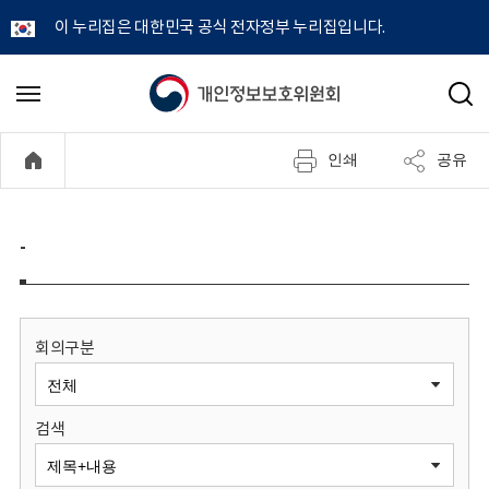
이 누리집은 대한민국 공식 전자정부 누리집입니다.
개
메
검
뉴
색
인
열
인쇄
공유
기
정
보
-
보
호
회의구분
위
검색
원