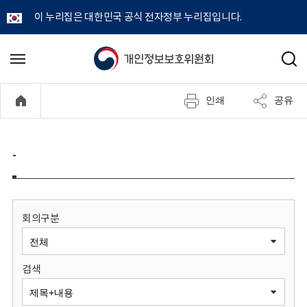
이 누리집은 대한민국 공식 전자정부 누리집입니다.
개
메
검
뉴
색
인
열
인쇄
공유
기
정
보
-
보
호
회의구분
위
검색
원