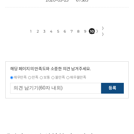
2020-05-25
67585
〉
1
2
3
4
5
6
7
8
9
10
〉
〉
해당 페이지의 만족도와 소중한 의견 남겨주세요.
매우만족
만족
보통
불만족
매우불만족
등록