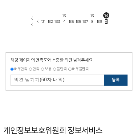
13
13
14
〈
〈
131
132
133
4
135
136
137
8
139
0
〈
해당 페이지의 만족도와 소중한 의견 남겨주세요.
매우만족
만족
보통
불만족
매우불만족
등록
개인정보보호위원회 정보서비스