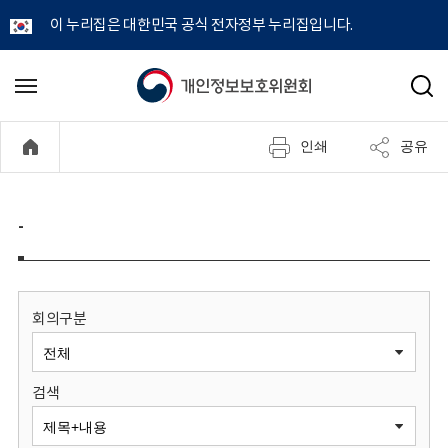
이 누리집은 대한민국 공식 전자정부 누리집입니다.
개
메
검
뉴
색
인
열
인쇄
공유
기
정
보
-
보
호
회의구분
위
검색
원