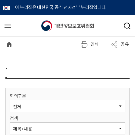
이 누리집은 대한민국 공식 전자정부 누리집입니다.
개
메
검
뉴
색
인
열
인쇄
공유
기
정
보
-
보
호
회의구분
위
검색
원