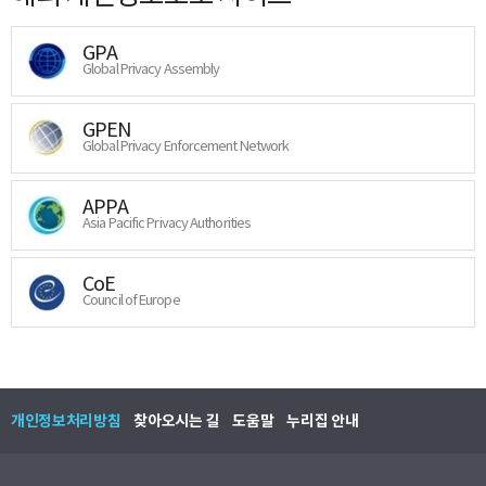
GPA
Global Privacy Assembly
GPEN
Global Privacy Enforcement Network
APPA
Asia Pacific Privacy Authorities
CoE
Council of Europe
개인정보처리방침
찾아오시는 길
도움말
누리집 안내