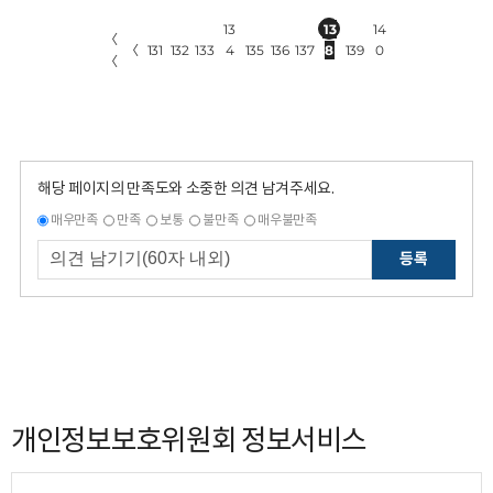
13
13
14
〈
〈
131
132
133
4
135
136
137
8
139
0
〈
해당 페이지의 만족도와 소중한 의견 남겨주세요.
매우만족
만족
보통
불만족
매우불만족
등록
개인정보보호위원회 정보서비스