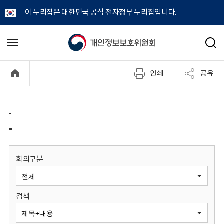
이 누리집은 대한민국 공식 전자정부 누리집입니다.
개
메
검
뉴
색
인
열
인쇄
공유
기
정
보
-
보
호
회의구분
위
검색
원