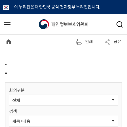
이 누리집은 대한민국 공식 전자정부 누리집입니다.
개
메
검
뉴
색
인
열
인쇄
공유
기
정
보
-
보
호
회의구분
위
검색
원