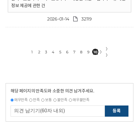
정보 제공에 관한 건
2026-01-14
32119
〉
1
2
3
4
5
6
7
8
9
10
〉
〉
해당 페이지의 만족도와 소중한 의견 남겨주세요.
매우만족
만족
보통
불만족
매우불만족
등록