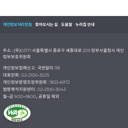
개인정보처리방침
찾아오시는 길
도움말
누리집 안내
주소 : (우)03171 서울특별시 종로구 세종대로 209 정부서울청사 개인
정보보호위원회
개인정보침해신고 : 국번없이 118
대표전화 : 02-2100-3025
개인정보분쟁조정위원회 : 1833-6972
법령해석지원센터 : 02-2100-3043
월~금 9:00~18:00, 공휴일 제외