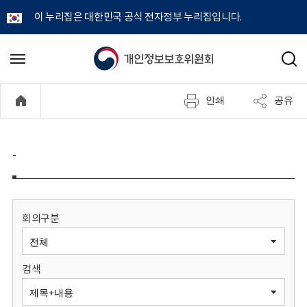
이 누리집은 대한민국 공식 전자정부 누리집입니다.
개
메
검
뉴
색
인
열
인쇄
공유
기
정
보
-
보
호
회의구분
위
검색
원