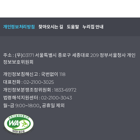
개인정보처리방침
찾아오시는 길
도움말
누리집 안내
주소 : (우)03171 서울특별시 종로구 세종대로 209 정부서울청사 개인
정보보호위원회
개인정보침해신고 : 국번없이 118
대표전화 : 02-2100-3025
개인정보분쟁조정위원회 : 1833-6972
법령해석지원센터 : 02-2100-3043
월~금 9:00~18:00, 공휴일 제외