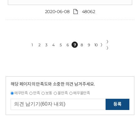
2020-06-08
48062
〉
1
2
3
4
5
6
7
8
9
10
〉
〉
해당 페이지의 만족도와 소중한 의견 남겨주세요.
매우만족
만족
보통
불만족
매우불만족
등록