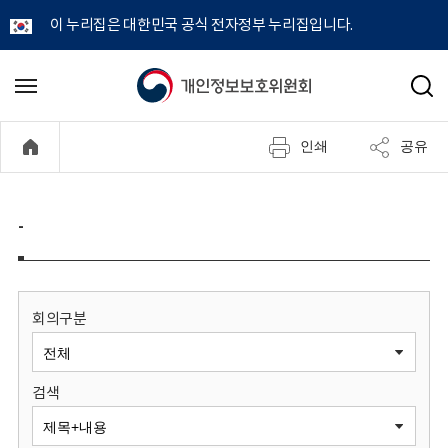
이 누리집은 대한민국 공식 전자정부 누리집입니다.
개
메
검
뉴
색
인
열
인쇄
공유
기
정
보
-
보
호
회의구분
위
검색
원