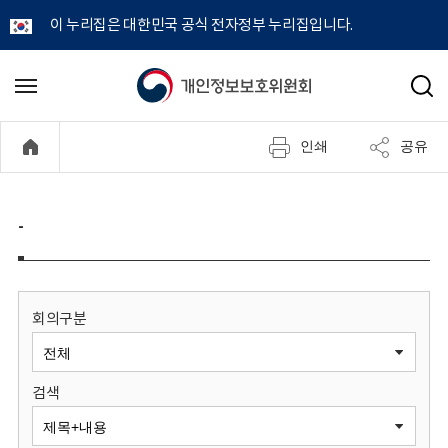
이 누리집은 대한민국 공식 전자정부 누리집입니다.
개
메
검
뉴
색
인
열
인쇄
공유
기
정
보
-
보
호
회의구분
위
검색
원