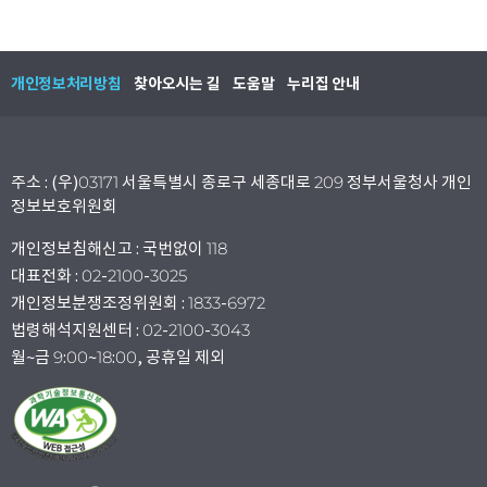
개인정보처리방침
찾아오시는 길
도움말
누리집 안내
주소 : (우)03171 서울특별시 종로구 세종대로 209 정부서울청사 개인
정보보호위원회
개인정보침해신고 : 국번없이 118
대표전화 : 02-2100-3025
개인정보분쟁조정위원회 : 1833-6972
법령해석지원센터 : 02-2100-3043
월~금 9:00~18:00, 공휴일 제외