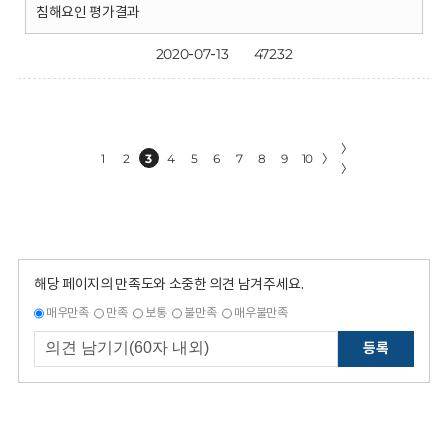
침해요인 평가결과
2020-07-13
47232
〉
1
2
3
4
5
6
7
8
9
10
〉
〉
해당 페이지의 만족도와 소중한 의견 남겨주세요.
매우만족
만족
보통
불만족
매우불만족
등록