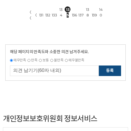
13
13
13
14
〈
〈
131
132
133
4
5
136
137
8
139
0
〈
해당 페이지의 만족도와 소중한 의견 남겨주세요.
매우만족
만족
보통
불만족
매우불만족
등록
개인정보보호위원회 정보서비스