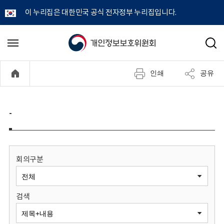
이 누리집은 대한민국 공식 전자정부 누리집입니다.
개
메
검
뉴
색
인
열
인쇄
공유
기
정
보
-
보
호
회의구분
위
검색
원