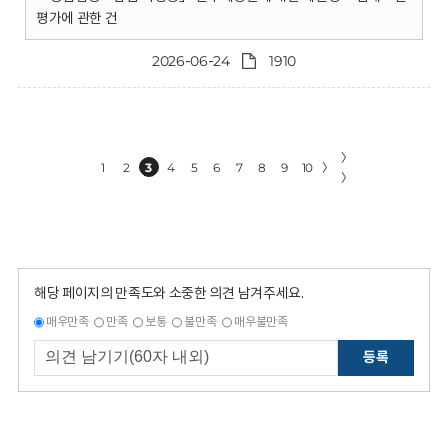
평가에 관한 건
2026-06-24
1910
〉
1
2
3
4
5
6
7
8
9
10
〉
〉
해당 페이지의 만족도와 소중한 의견 남겨주세요.
매우만족
만족
보통
불만족
매우불만족
등록