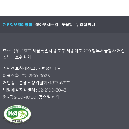
개인정보처리방침
찾아오시는 길
도움말
누리집 안내
주소 : (우)03171 서울특별시 종로구 세종대로 209 정부서울청사 개인
정보보호위원회
개인정보침해신고 : 국번없이 118
대표전화 : 02-2100-3025
개인정보분쟁조정위원회 : 1833-6972
법령해석지원센터 : 02-2100-3043
월~금 9:00~18:00, 공휴일 제외