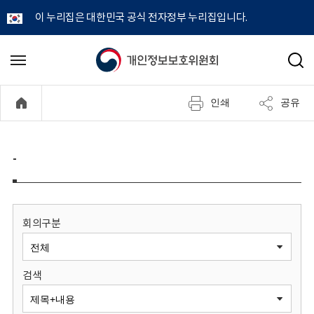
이 누리집은 대한민국 공식 전자정부 누리집입니다.
개
메
검
뉴
색
인
열
인쇄
공유
기
정
보
-
보
호
회의구분
위
검색
원