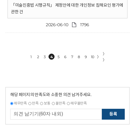
「미술진흥법 시행규칙」 제정안에 대한 개인정보 침해요인 평가에
관한 건
2026-06-10
1796
〉
1
2
3
4
5
6
7
8
9
10
〉
〉
해당 페이지의 만족도와 소중한 의견 남겨주세요.
매우만족
만족
보통
불만족
매우불만족
등록