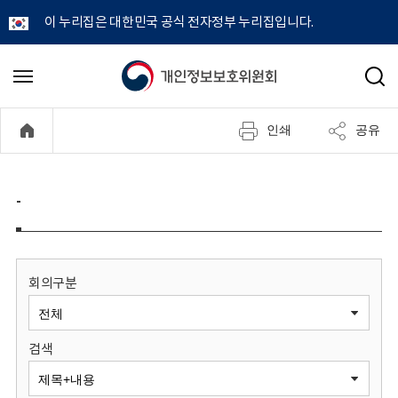
이 누리집은 대한민국 공식 전자정부 누리집입니다.
개
메
검
뉴
색
인
열
인쇄
공유
기
정
보
-
보
호
회의구분
위
검색
원