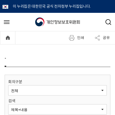
이 누리집은 대한민국 공식 전자정부 누리집입니다.
개
메
검
뉴
색
인
열
인쇄
공유
기
정
보
-
보
호
회의구분
위
검색
원