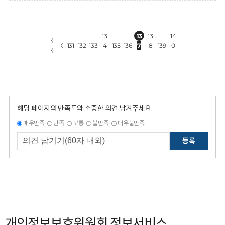
13
13
13
14
〈
〈
131
132
133
4
135
136
7
8
139
0
〈
해당 페이지의 만족도와 소중한 의견 남겨주세요.
매우만족
만족
보통
불만족
매우불만족
등록
개인정보보호위원회 정보서비스