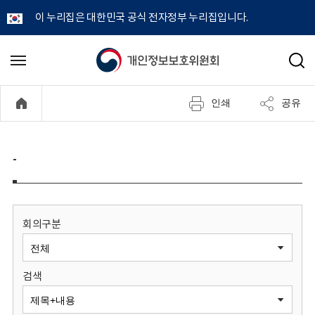
이 누리집은 대한민국 공식 전자정부 누리집입니다.
개
메
검
뉴
색
인
열
인쇄
공유
기
정
보
-
보
호
회의구분
위
검색
원