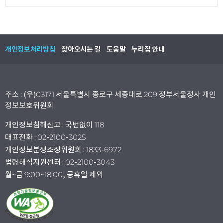
개인정보처리방침
찾아오시는 길
도움말
누리집 안내
주소 : (우)03171 서울특별시 종로구 세종대로 209 정부서울청사 개인
정보보호위원회
개인정보침해신고 : 국번없이 118
대표전화 : 02-2100-3025
개인정보분쟁조정위원회 : 1833-6972
법령해석지원센터 : 02-2100-3043
월~금 9:00~18:00, 공휴일 제외