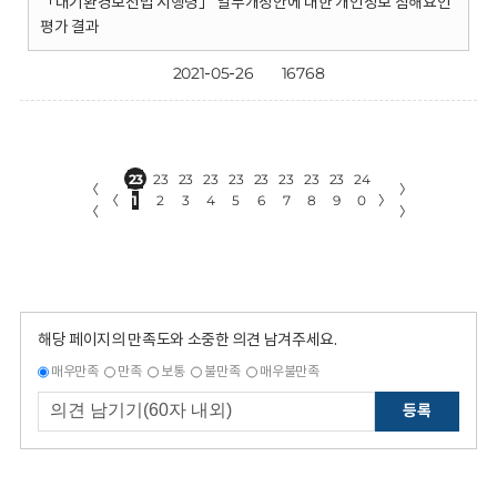
「대기환경보전법 시행령」 일부개정안에 대한 개인정보 침해요인
평가 결과
2021-05-26
16768
23
23
23
23
23
23
23
23
23
24
〈
〉
〈
1
2
3
4
5
6
7
8
9
0
〉
〈
〉
해당 페이지의 만족도와 소중한 의견 남겨주세요.
매우만족
만족
보통
불만족
매우불만족
등록