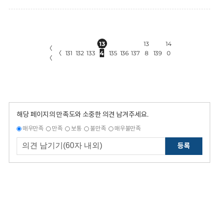
13
13
14
〈
〈
131
132
133
4
135
136
137
8
139
0
〈
해당 페이지의 만족도와 소중한 의견 남겨주세요.
매우만족
만족
보통
불만족
매우불만족
등록