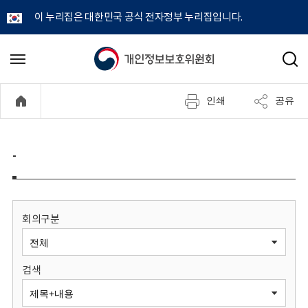
이 누리집은 대한민국 공식 전자정부 누리집입니다.
개
메
검
뉴
색
인
열
인쇄
공유
기
정
보
-
보
호
회의구분
위
검색
원