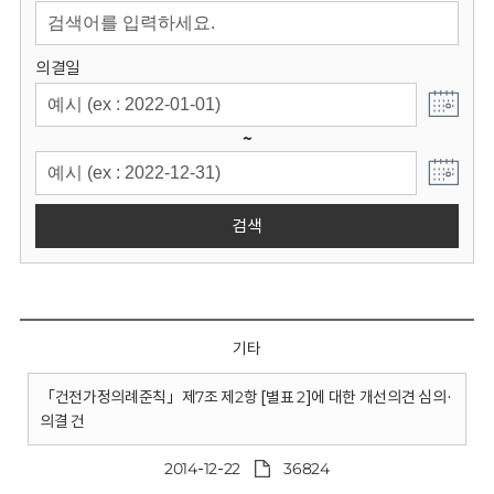
회
의결일
~
검색
기타
「건전가정의례준칙」제7조 제2항 [별표 2]에 대한 개선의견 심의·
의결 건
2014-12-22
36824