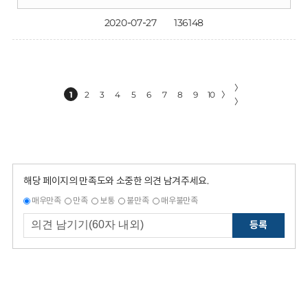
2020-07-27
136148
〉
1
2
3
4
5
6
7
8
9
10
〉
〉
해당 페이지의 만족도와 소중한 의견 남겨주세요.
매우만족
만족
보통
불만족
매우불만족
등록