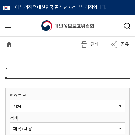
이 누리집은 대한민국 공식 전자정부 누리집입니다.
개
메
검
뉴
색
인
열
인쇄
공유
기
정
보
-
보
호
회의구분
위
검색
원